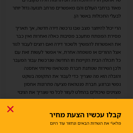
מאוד ברחבי העולם והם מאפשרים מרחב תנועה גדול יותר
לבעלי התכולות באשר הן.
הרי יכול להיווצר מצב שבו נרכשה דירה חדשה, אך תאריך
מסירת המפתח מתעכב מסיבות כאלה ואחרות ואין כבר
את האפשרות להמשיך ולשכור דירה ואם רוצים לעבור לגור
אצל ההורים או משפחה אחרת, אי אפשר לעשות זאת עם
כל תכולה הבית הקיימת וזו החדשה שנרכשת עבור המעבר
ולכן השירות שנותנת חברת פנטהאוז שירותי אחסנה
והובלה הוא מה שצריך כדי לעבור את התקופה בשקט
נפשי וברוגע. חברת פנטהאוז מציעה פתרונות אחסון
מצוינים שיכולים בהחלט לעזור לכל מי שצריך את הגיבוי
הלוגיסטי הזה לתקופה.
קבלו עכשיו הצעת מחיר
מלא\י את השדות הבאים ונחזור עוד היום