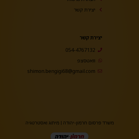
יצירת קשר
יצירת קשר
054-4767132
וואטסצפ
shimon.bengigi68@gmail.com
משרד פרסום חרמון-יהודה
|
מיתוג ואסטרטגיה