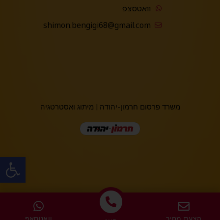
וואטסצפ
shimon.bengigi68@gmail.com
משרד פרסום חרמון-יהודה
|
מיתוג ואסטרטגיה
פתח
הצעת מחיר
וואטסאפ