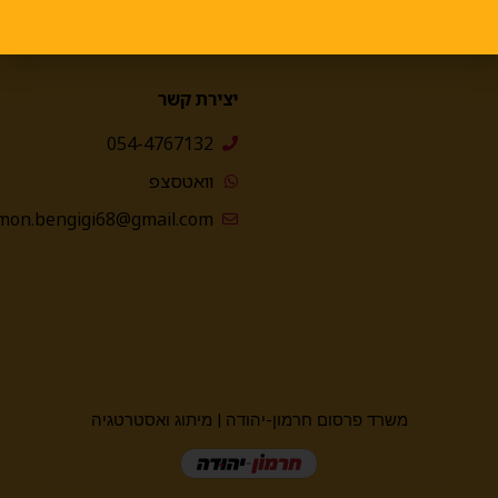
יצירת קשר
054-4767132
וואטסצפ
mon.bengigi68@gmail.com
משרד פרסום חרמון-יהודה
|
מיתוג ואסטרטגיה